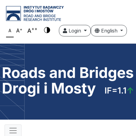
++
+
A
A
Login
English
A