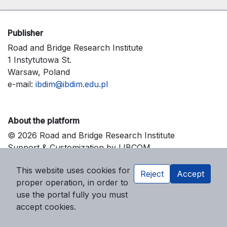
Publisher
Road and Bridge Research Institute
1 Instytutowa St.
Warsaw, Poland
e-mail:
ibdim@ibdim.edu.pl
About the platform
© 2026 Road and Bridge Research Institute
Support & Customization by LIBCOM
Platform & Workflow by OJS/PKP
This website uses cookies for
Reject
Accept
proper operation, in order to
use the portal fully you must
accept cookies.